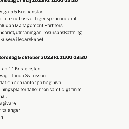
onsdag 17 maj 2023 kl. 11:00-13:30
IV gata 5 Kristianstad
 tar emot oss och ger spännande info.
 Paludan Management Partners
sbrist, utmaningar i resursanskaffning
fokusera i ledarskapet
torsdag 5 oktober 2023 kl. 11:00-13:30
atan 44 Kristianstad
 väg – Linda Svensson
nflation och räntor på hög nivå.
ningsplaner faller men samtidigt finns
nal.
tsgivare
h talanger
en