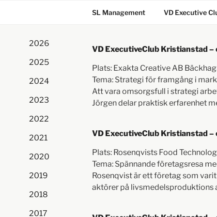
SL Management
VD Executive Cl
2026
VD ExecutiveClub Kristianstad –
2025
Plats: Exakta Creative AB Bäckha
Tema: Strategi för framgång i mar
2024
Att vara omsorgsfull i strategi ar
2023
Jörgen delar praktisk erfarenhet m
2022
VD ExecutiveClub Kristianstad – 
2021
Plats: Rosenqvists Food Technologi
2020
Tema: Spännande företagsresa med
2019
Rosenqvist är ett företag som vari
aktörer på livsmedelsproduktions a
2018
2017