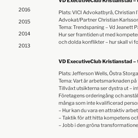
VD ExecutiveClub Kristianstad – 
2016
Plats: VICI Advokatbyrå, Christian 
Advokat/Partner Christian Karlsson
2015
Tema: Trendspaning – Vd Jeanett
2014
Hur ser framtiden ut med kompeten
och dolda konflikter – hur skall vi 
2013
VD ExecutiveClub Kristianstad – 
Plats: Jefferson Wells, Östra Storg
Tema: Vart är arbetsmarknaden på
Tillväxt utsikterna ser dystra ut – i
Företagens orderingång och anställ
många som inte kvalificerad perso
– Hur kan du vara en attraktiv arbe
– Taktik för att hitta kompetens oc
– Jobb i den gröna transformation