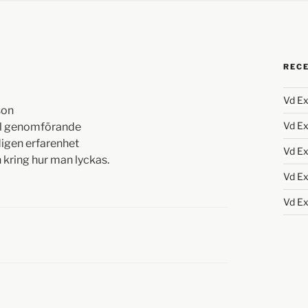
REC
Vd Ex
son
Vd Ex
till genomförande
digen erfarenhet
Vd Ex
 kring hur man lyckas.
Vd Ex
Vd Ex