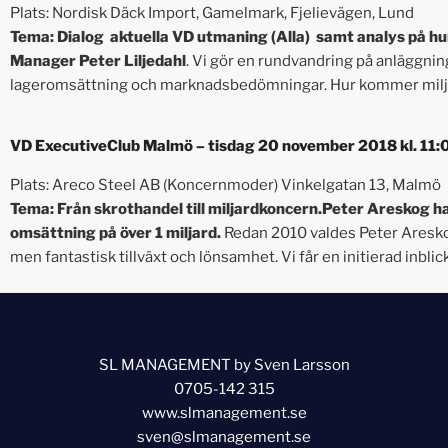
Plats: Nordisk Däck Import, Gamelmark, Fjelievägen, Lund
Tema: Dialog aktuella VD utmaning (Alla) samt analys på h
Manager Peter Liljedahl
. Vi gör en rundvandring på anläggning
lageromsättning och marknadsbedömningar. Hur kommer milj
VD ExecutiveClub Malmö – tisdag 20 november 2018 kl. 11
Plats: Areco Steel AB (Koncernmoder) Vinkelgatan 13, Malmö
Tema: Från skrothandel till miljardkoncern.Peter Areskog h
omsättning på över 1 miljard.
Redan 2010 valdes Peter Aresko
men fantastisk tillväxt och lönsamhet. Vi får en initierad inbli
SL MANAGEMENT by Sven Larsson
0705-142 315
www.slmanagement.se
sven@slmanagement.se