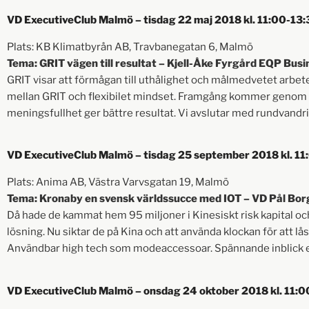
VD ExecutiveClub Malmö – tisdag 22 maj 2018 kl. 11:00-13
Plats: KB Klimatbyrån AB, Travbanegatan 6, Malmö
Tema: GRIT vägen till resultat – Kjell-Åke Fyrgård EQP Busi
GRIT visar att förmågan till uthålighet och målmedvetet arbet
mellan GRIT och flexibilet mindset. Framgång kommer genom e
meningsfullhet ger bättre resultat. Vi avslutar med rundvandrin
VD ExecutiveClub Malmö – tisdag 25 september 2018 kl. 11
Plats: Anima AB, Västra Varvsgatan 19, Malmö
Tema: Kronaby en svensk världssucce med IOT – VD Pål Borg
Då hade de kammat hem 95 miljoner i Kinesiskt risk kapital oc
lösning. Nu siktar de på Kina och att använda klockan för att l
Användbar high tech som modeaccessoar. Spännande inblick e
VD ExecutiveClub Malmö – onsdag 24 oktober 2018 kl. 11: