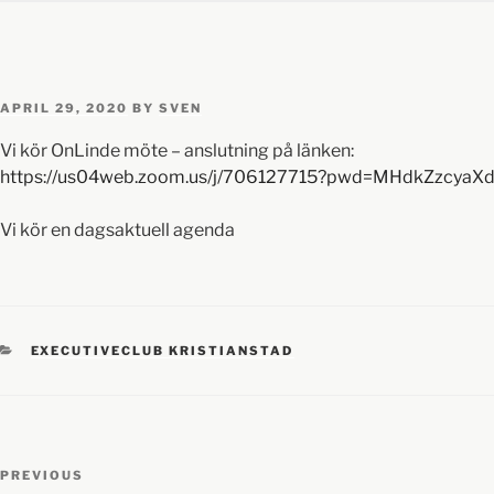
APRIL 29, 2020
BY
SVEN
Vi kör OnLinde möte – anslutning på länken:
https://us04web.zoom.us/j/706127715?pwd=MHdkZzcy
Vi kör en dagsaktuell agenda
EXECUTIVECLUB KRISTIANSTAD
PREVIOUS