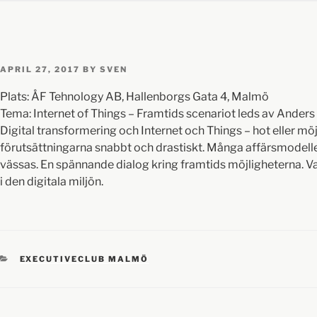
APRIL 27, 2017
BY
SVEN
Plats: ÅF Tehnology AB, Hallenborgs Gata 4, Malmö
Tema: Internet of Things – Framtids scenariot leds av Ander
Digital transformering och Internet och Things – hot eller mö
förutsättningarna snabbt och drastiskt. Många affärsmodel
vässas. En spännande dialog kring framtids möjligheterna. V
i den digitala miljön.
EXECUTIVECLUB MALMÖ